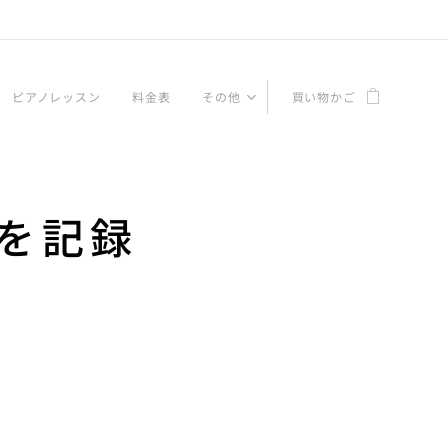
ピアノレッスン
料金表
その他
買い物かご
を記録