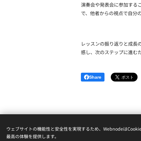
演奏会や発表会に参加する
で、他者からの視点で自分の
レッスンの振り返りと成長
感し、次のステップに進むた
Share
ウェブサイトの機能性と安全性を実現するため、WebnodeはCook
Oliveバイオリン・ピアノ教室
最高の体験を提供します。
横浜市金沢区東朝比奈1-15-19