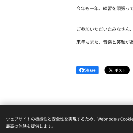
今年も一年、練習を頑張っ
ご参加いただいたみなさん
来年もまた、音楽と笑顔が
Share
ウェブサイトの機能性と安全性を実現するため、WebnodeはCook
Oliveバイオリン・ピアノ教室
最高の体験を提供します。
横浜市金沢区東朝比奈1-15-19